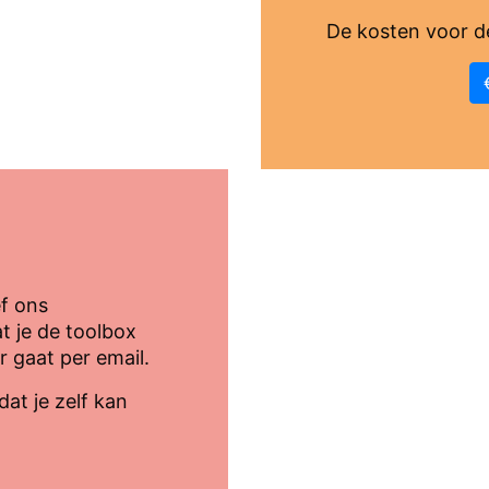
De kosten voor de
ef ons
 je de toolbox
 gaat per email.
at je zelf kan