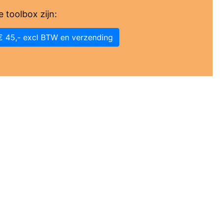
 toolbox zijn:
€ 45,- excl BTW en verzending