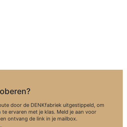
roberen?
ute door de DENKfabriek uitgestippeld, om
n te ervaren met je klas. Meld je aan voor
en ontvang de link in je mailbox.