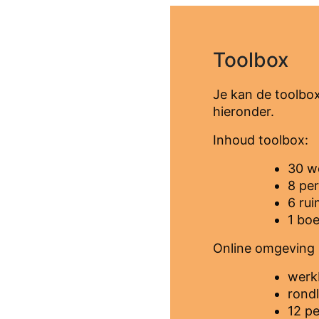
Toolbox
Je kan de toolbox
hieronder.
Inhoud toolbox:
30 w
8 pe
6 ru
1 boe
Online omgeving
werk
rond
12 p